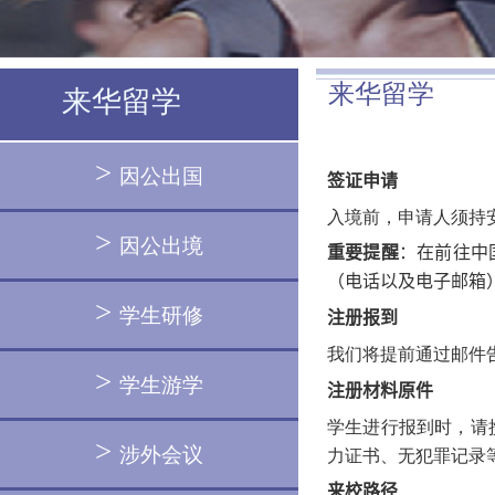
来华留学
来华留学
>
因公出国
签证申请
入境前，申请人须持
>
因公出境
重要提醒
：在前往中
（电话以及电子邮箱
>
学生研修
注册报到
我们将提前通过邮件
>
学生游学
注册材料原件
学生进行报到时，请
>
涉外会议
力证书、无犯罪记录
来校路径