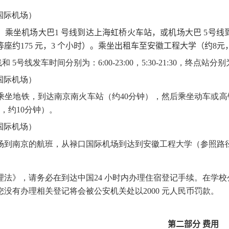
国际机场）
，乘坐机场大巴
1
号线到达上海虹桥火车站，或机场大巴
5
号线
等座约
175
元，
3
个小时）。乘坐出租车至安徽工程大学（约
8
元
线和
5
号线发车时间分别为：
6:00-23:00
，
5:30-21:30
，终点站分别
国际机场）
乘坐地铁，到达南京南火车站（约
40
分钟），然后乘坐动车或高
，约
10
分钟）。
国际机场）
场到南京的航班，从禄口国际机场到达到安徽工程大学（参照路
理法》，请务必在到达中国
24
小时内办理住宿登记手续。在学校
您没有办理相关登记将会被公安机关处以
2000
元人民币罚款。
第二部分
费用