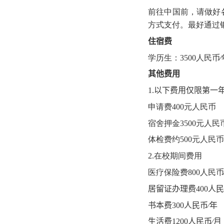
前往中国前，请做好
方式支付。最好通过
住宿费
学历生：
3500
人民币
其他费用
1.
以下费用仅限第一
申请费
400
元人民币
宿舍押金
3500
元人民
体检费约
500
元人民币
2.
在校期间费用
医疗保险费
800
人民币
居留证办理费
400
人民
书本费
3
00
人民币∕年
生活费
1
2
00
人民币∕