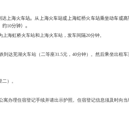
到达上海火车站。从上海火车站或上海虹桥火车站乘坐动车或高
，约
10
分钟）。
为上海虹桥火车站和上海火车站，发车间隔
20
分钟。
铁到达芜湖火车站（二等座
31.5
元，
40
分钟）。然后乘坐出租车
径二）。
公寓办理住宿登记手续并请出示护照。住宿登记信息须及时向当