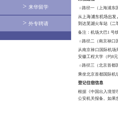
>
来华留学
路径一（上海浦东
☆
从上海浦东机场出发
>
外专聘请
到达芜湖火车站（二
备注：机场大巴
1
号
路径二（南京禄口
☆
从南京禄口国际机场
安徽工程大学（约
8
元
路径三（北京首都
☆
乘坐北京首都国际机
登记住宿信息
根据《中国出入境管
公安机关报备。如果