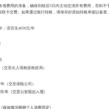
各项费用的准备，确保到校后
5
日内主动交清所有费用，否则不
银联卡交费。如果通过银行转账，请保存好原始转账单据以备查
∕年；语言生
4050
元
/
年
年
币
（交至出入境检疫检疫局）
∕年（交至保险公司）
币∕年（交至公安局
出入境
）
月（具体情况根据个人消费而定）