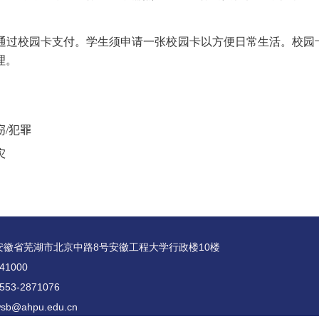
通过校园卡支付。学生须申请一张校园卡以方便日常生活。校园
理。
窃
/
犯罪
灾
安徽省芜湖市北京中路8号安徽工程大学行政楼10楼
1000
53-2871076
b@ahpu.edu.cn