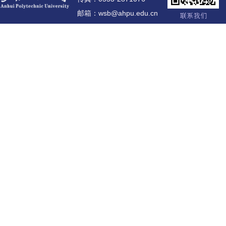
邮箱：wsb@ahpu.edu.cn