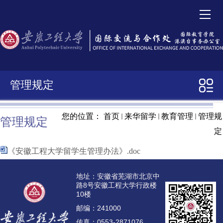
管理规定
>
招生宣传
您的位置：
首页
来华留学
教育管理
管理规
管理规定
>
教育管理
定
管理规定
《安徽工程大学留学生管理办法》.doc
学生风采
地址：安徽省芜湖市北京中
路8号安徽工程大学行政楼
10楼
学生社团
邮编：241000
>
校友工作
传真：0553-2871076